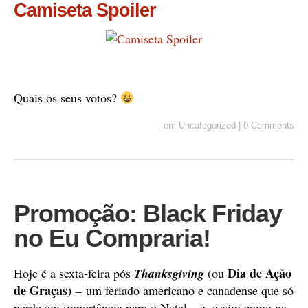
Camiseta Spoiler
Quais os seus votos?
em
Uncategorized
|
0 Comments
Promoção: Black Friday
no Eu Compraria!
Dia de Ação
Hoje é a sexta-feira pós
Thanksgiving
(ou
de Graças
)
–
um feriado americano e canadense que só
perde em importância para o Natal – e, assim como na