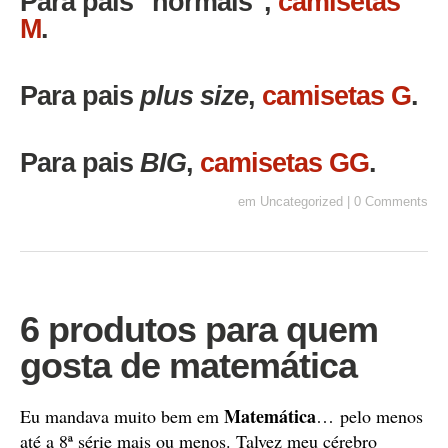
Para pais "normais",
camisetas
M
.
Para pais
plus size
,
camisetas G
.
Para pais
BIG
,
camisetas GG
.
em
Uncategorized
|
0 Comments
6 produtos para quem
gosta de matemática
Matemática
Eu mandava muito bem em
… pelo menos
até a 8ª série mais ou menos. Talvez meu cérebro