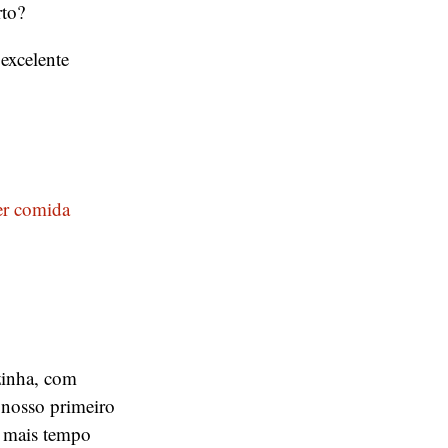
rto?
excelente
er comida
zinha, com
nosso primeiro
e mais tempo