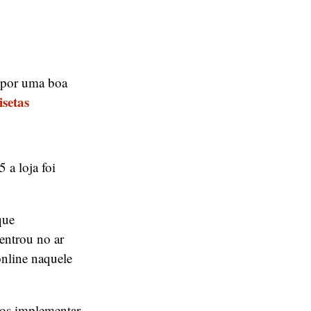
 por uma boa
setas
 a loja foi
que
 entrou no ar
online naquele
mos implementar