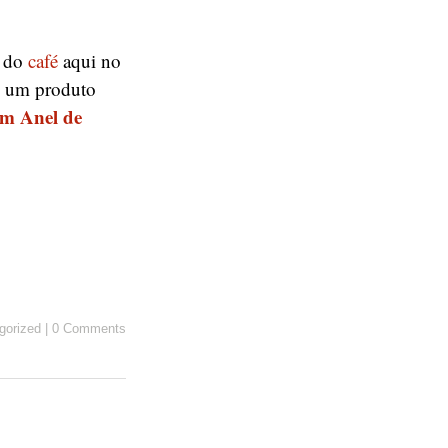
a do
café
aqui no
m um produto
m Anel de
gorized
|
0 Comments