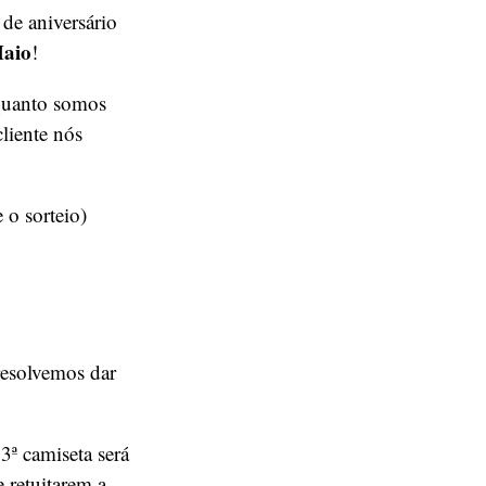
 de aniversário
Maio
!
 quanto somos
liente nós
 o sorteio)
resolvemos dar
3ª camiseta será
e retuitarem a