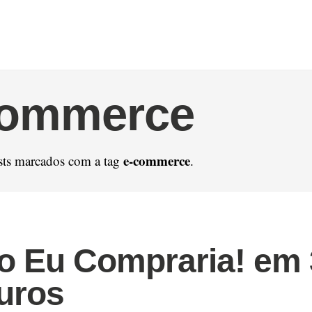
commerce
e-commerce
sts marcados com a tag
.
o Eu Compraria! em
uros