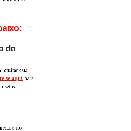
baixo:
a do
retuitar esta
re-se aqui
para
amisetas.
unciado no