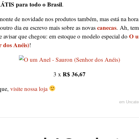
TIS para todo o Brasil
.
onte de novidade nos produtos também, mas está na hor
canecas
o outro dia eu escrevo mais sobre as novas
. Ah, te
O u
e avisar que chegou: em estoque o modelo especial do
 dos Anéis)
!
R$ 36,67
3 x
que,
visite nossa loja
em
Uncate