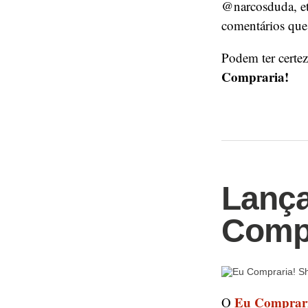
@narcosduda, et
comentários que
Podem ter certez
Compraria!
Lanç
Compr
Eu Comprar
O