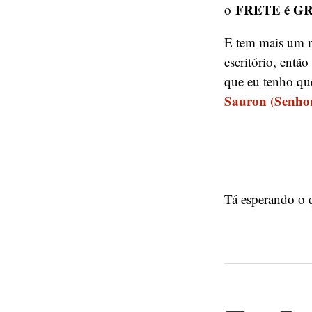
FRETE é GRÁ
o
E tem mais um m
escritório, entã
que eu tenho qu
Sauron (Senhor
Tá esperando o 