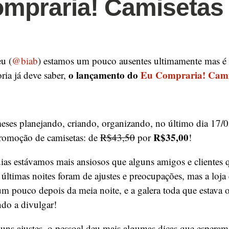
mpraria! Camisetas
u (
@biab
) estamos um pouco ausentes ultimamente mas é
o lançamento do
Eu Compraria! Cami
ria já deve saber,
ses planejando, criando, organizando, no último dia 17/05
R$35,00
romoção de camisetas: de
R$43,50
por
!
ias estávamos mais ansiosos que alguns amigos e clientes 
últimas noites foram de ajustes e preocupações, mas a loja
m pouco depois da meia noite, e a galera toda que estava 
do a divulgar!
guns ajustes, o pessoal deu mais algumas dicas que espera