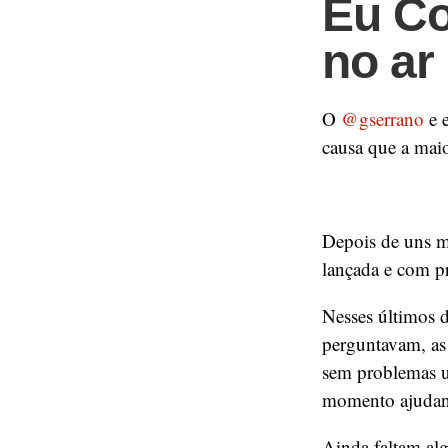
Eu Co
no ar
O
@gserrano
e e
causa que a maio
Depois de uns me
lançada e com p
Nesses últimos d
perguntavam, as 
sem problemas u
momento ajudan
Ainda faltam al