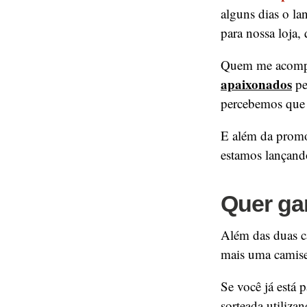
alguns dias o l
para nossa loja,
Quem me acomp
apaixonados
pe
percebemos que 
E além da promoç
estamos lançan
Quer ga
Além das duas c
mais uma camiset
Se você já está 
sorteada utiliza