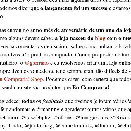
o lançamento foi um sucesso
odemos dizer que
e estamos
ão
!
no mês de aniversário de um ano da loj
tas entrou no ar
a loja nasceu do
blog
com o me
o alguns devem saber,
recebia comentários de usuários sobre como tinham adorad
s motivos não podiam compra-lo. Com o propósito de traze
rasileiro, o
@gserrano
e eu resolvemos criar uma loja onli
pre tivemos vontade de ter e sempre eram tão difíceis de s
u Compraria! Shop
. Podemos dizer com certeza que todos
Eu Compraria!
 venda no site são produtos que
todos
\
agradecer
os
feedbacks
que tivemos (e foram vários
fernandomaia e @mannng e agradecer outros vários que a
ielamori, @josefeliphe, @cfarias, @mangakatais, @Riicar
y_lando, @juniorfrog, @comedordexis, @liuuuu, @chris