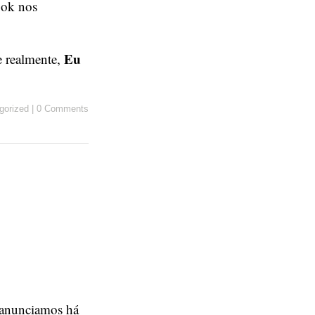
ook nos
Eu
 realmente,
gorized
|
0 Comments
 anunciamos há