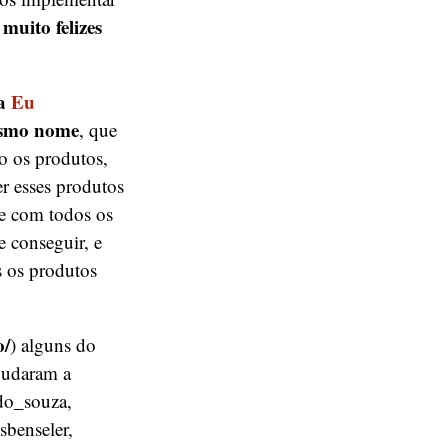
muito felizes
a
Eu
smo nome
, que
o os produtos,
r esses produtos
ne com todos os
e conseguir, e
 os produtos
o/
) alguns do
judaram a
do_souza,
benseler,