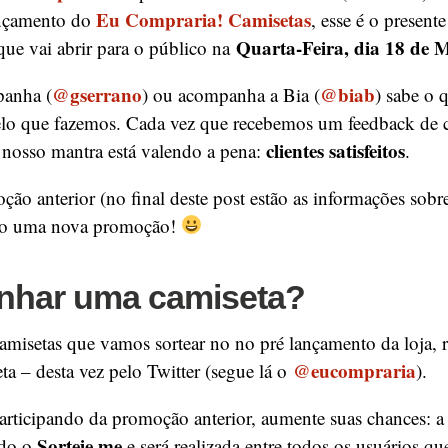
Eu Compraria! Camisetas
ançamento do
, esse é o presente
Quarta-Feira, dia 18 de 
 que vai abrir para o público na
@gserrano
@biab
anha (
) ou acompanha a Bia (
) sabe o
lo que fazemos. Cada vez que recebemos um feedback de c
clientes satisfeitos
nosso mantra está valendo a pena:
.
ão anterior (no final deste post estão as informações sobre
do uma nova promoção!
nhar uma camiseta?
amisetas que vamos sortear no no pré lançamento da loja, 
@eucompraria
a – desta vez pelo Twitter (segue lá o
).
participando da promoção anterior, aumente suas chances: a 
Sorteie.me
ndo o
e será realizada entre todos os usuários qu