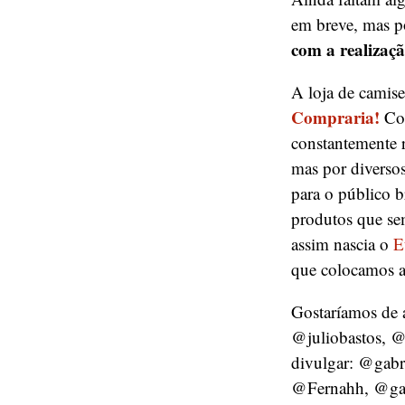
em breve, mas p
com a realizaç
A loja de camise
Compraria!
Com
constantemente 
mas por diverso
para o público b
produtos que sem
assim nascia o
E
que colocamos a
Gostaríamos de 
@juliobastos, @
divulgar: @gabr
@Fernahh, @gab