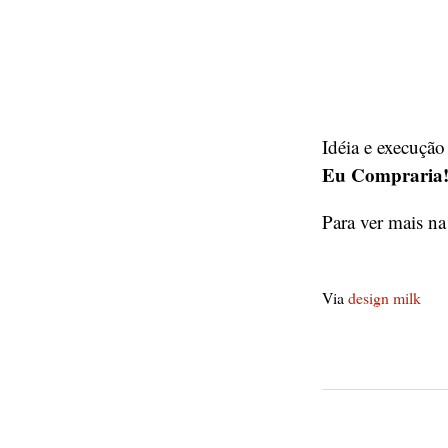
Idéia e execuçã
Eu Compraria
Para ver mais n
Via
design milk