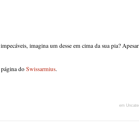
o impecáveis, imagina um desse em cima da sua pia? Apesar
!
a página do
Swissarmius
.
em
Uncate