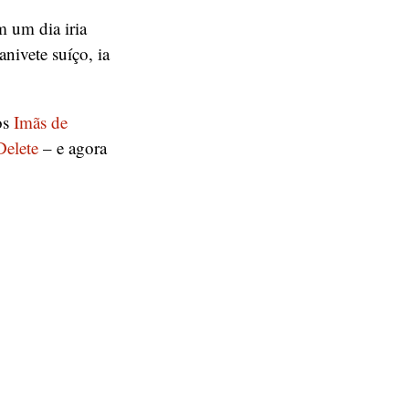
 um dia iria
nivete suíço, ia
os
Imãs de
Delete
– e agora