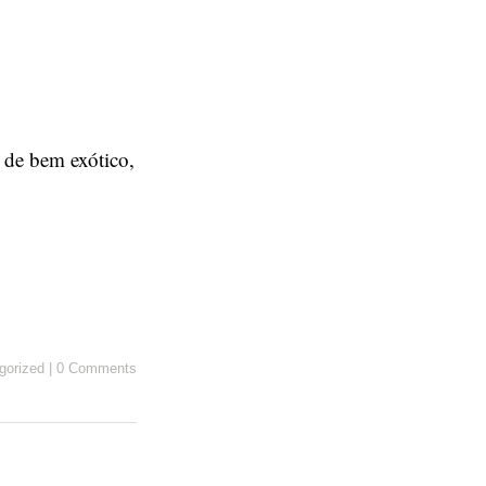
 de bem exótico,
gorized
|
0 Comments