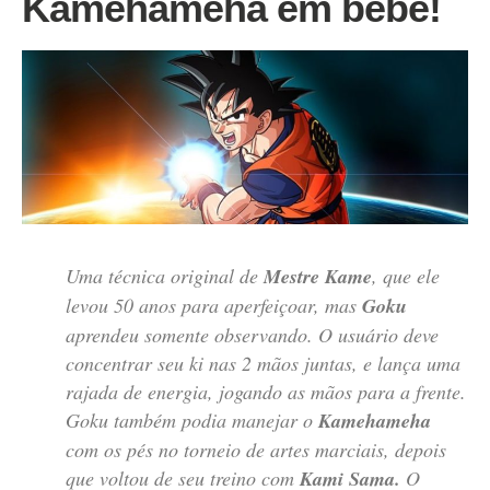
Kamehameha em bebê!
Uma técnica original de
Mestre Kame
, que ele
levou 50 anos para aperfeiçoar, mas
Goku
aprendeu somente observando. O usuário deve
concentrar seu ki nas 2 mãos juntas, e lança uma
rajada de energia, jogando as mãos para a frente.
Goku também podia manejar o
Kamehameha
com os pés no torneio de artes marciais, depois
que voltou de seu treino com
Kami Sama.
O