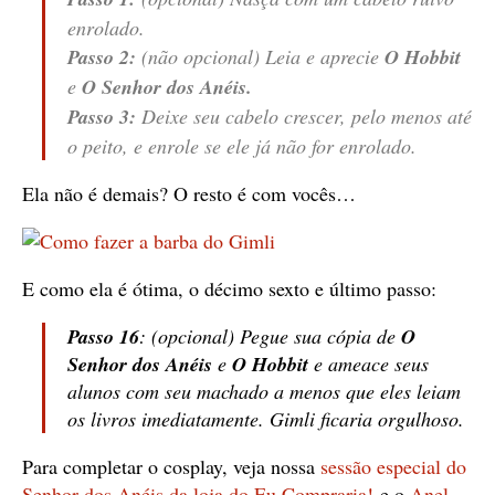
enrolado.
Passo 2:
(não opcional) Leia e aprecie
O Hobbit
e
O Senhor dos Anéis.
Passo 3:
Deixe seu cabelo crescer, pelo menos até
o peito, e enrole se ele já não for enrolado.
Ela não é demais? O resto é com vocês…
E como ela é ótima, o décimo sexto e último passo:
Passo 16
: (opcional) Pegue sua cópia de
O
Senhor dos Anéis
e
O Hobbit
e ameace seus
alunos com seu machado a menos que eles leiam
os livros imediatamente. Gimli ficaria orgulhoso.
Para completar o cosplay, veja nossa
sessão especial do
Senhor dos Anéis da loja do Eu Compraria!
e o
Anel