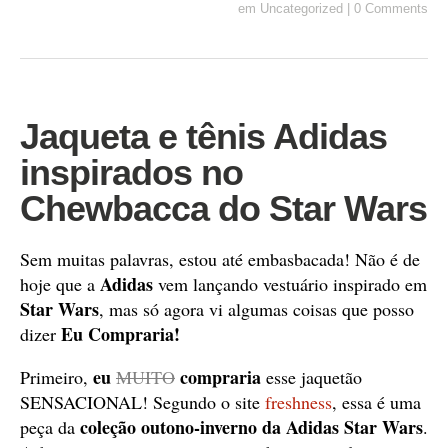
em
Uncategorized
|
0 Comments
Jaqueta e tênis Adidas
inspirados no
Chewbacca do Star Wars
Sem muitas palavras, estou até embasbacada! Não é de
Adidas
hoje que a
vem lançando vestuário inspirado em
Star Wars
, mas só agora vi algumas coisas que posso
Eu Compraria!
dizer
eu
compraria
Primeiro,
MUITO
esse jaquetão
SENSACIONAL! Segundo o site
freshness
, essa é uma
c
oleção outono-inverno da Adidas Star Wars
peça da
.