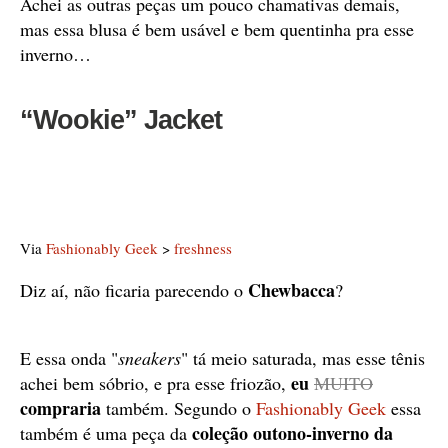
Achei as outras peças um pouco chamativas demais,
mas essa blusa é bem usável e bem quentinha pra esse
inverno…
“Wookie” Jacket
Via
Fashionably Geek
>
freshness
Chewbacca
Diz aí, não ficaria parecendo o
?
E essa onda "
sneakers
" tá meio saturada, mas esse tênis
eu
achei bem sóbrio, e pra esse friozão,
MUITO
compraria
também. Segundo o
Fashionably Geek
essa
c
oleção outono-inverno da
também é uma peça da