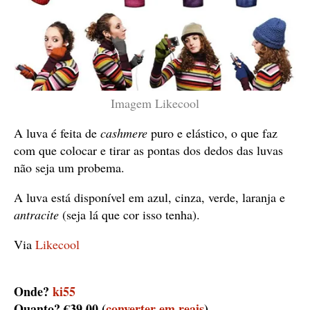
Imagem
Likecool
A luva é feita de
cashmere
puro e elástico, o que faz
com que colocar e tirar as pontas dos dedos das luvas
não seja um probema.
A luva está disponível em azul, cinza, verde, laranja e
antracite
(seja lá que cor isso tenha).
Via
Likecool
Onde?
ki55
Quanto?
€39.00 (
converter em reais
)