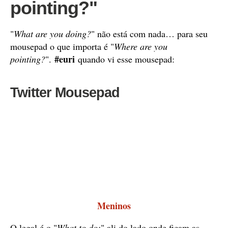
pointing?"
"
What are you doing?
" não está com nada… para seu
mousepad o que importa é "
Where are you
#euri
pointing?
".
quando vi esse mousepad:
Twitter Mousepad
Meninos
O legal é o "
What to do
:
" ali do lado onde ficam as