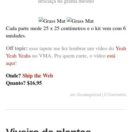
descalça na grama mesmo
Cada parte mede 25 x 25 centímetros e o kit vem com 6
unidades.
Off topic:
esse tapete me fez lembrar um vídeo do
Yeah
Yeah Yeahs
no VMA. Pra quem curte, o vídeo
está
aqui
!
Onde?
Ship the Web
Quanto? $16,95
em
Uncategorized
|
0 Comments