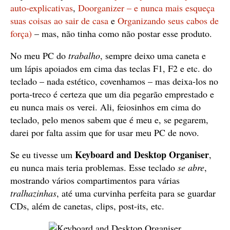
auto-explicativas
,
Doorganizer – e nunca mais esqueça
suas coisas ao sair de casa
e
Organizando seus cabos de
força)
– mas, não tinha como não postar esse produto.
No meu PC do
trabalho
, sempre deixo uma caneta e
um lápis apoiados em cima das teclas F1, F2 e etc. do
teclado – nada estético, covenhamos – mas deixa-los no
porta-treco é certeza que um dia pegarão emprestado e
eu nunca mais os verei. Ali, feiosinhos em cima do
teclado, pelo menos sabem que é meu e, se pegarem,
darei por falta assim que for usar meu PC de novo.
Keyboard and Desktop Organiser
Se eu tivesse um
,
eu nunca mais teria problemas. Esse teclado
se abre
,
mostrando vários compartimentos para várias
tralhazinhas
, até uma curvinha perfeita para se guardar
CDs, além de canetas, clips, post-its, etc.