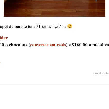
papel de parede tem 71 cm x 4,57 m
lder
0 o chocolate (
converter em reais
) e $160.00 o metálico
o
em
Uncate