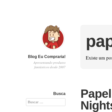
pap
Blog Eu Compraria!
Existe um po
Apresentando produtos
fantásticos desde 2007
Papel
Busca
Night