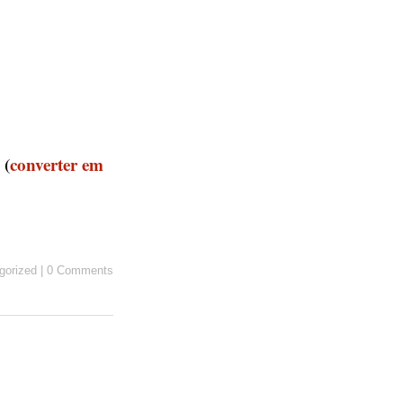
 (
converter em
gorized
|
0 Comments