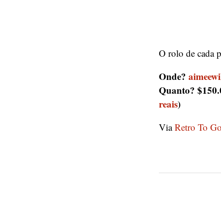
O rolo de cada 
Onde?
aimeewi
Quanto? $150.0
reais
)
Via
Retro To G