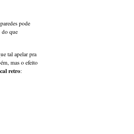
 paredes pode
o do que
que tal apelar pra
bém, mas o efeito
cal retro
: