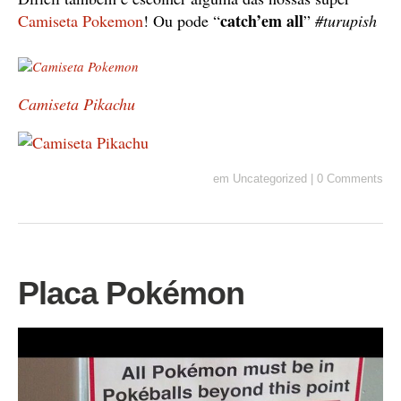
catch’em all
Camiseta Pokemon
! Ou pode “
”
#turupish
Camiseta Pikachu
em
Uncategorized
|
0 Comments
Placa Pokémon