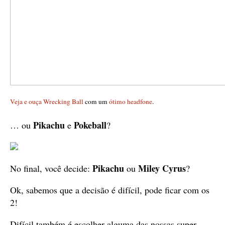
Veja e ouça Wrecking Ball
com um
ótimo headfone
.
Pikachu
Pokeball
… ou
e
?
Pikachu
Miley Cyrus
No final, você decide:
ou
?
Ok, sabemos que a decisão é difícil, pode ficar com os
2!
Difícil também é escolher alguma das nossas super