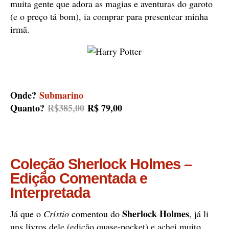
muita gente que adora as magias e aventuras do garoto
(e o preço tá bom), ia comprar para presentear minha
irmã.
Onde?
Submarino
Quanto?
R$385,00
R$ 79,00
Coleção Sherlock Holmes –
Edição Comentada e
Interpretada
Sherlock Holmes
Já que o
Crístio
comentou do
, já li
uns livros dele (edição quase-pocket) e achei muito