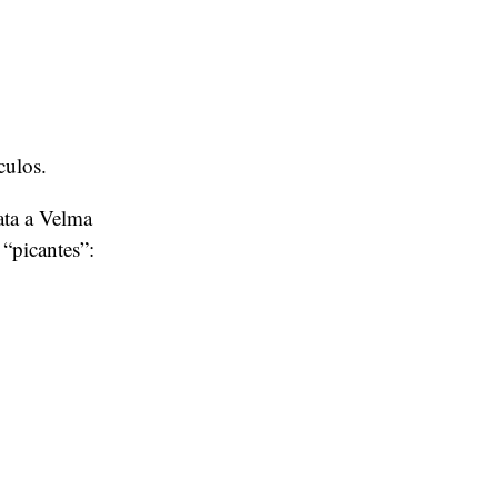
culos.
ata a Velma
“picantes”: