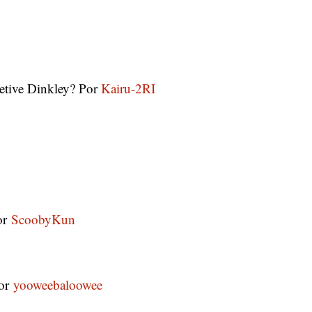
tetive Dinkley? Por
Kairu-2RI
or
ScoobyKun
por
yooweebaloowee