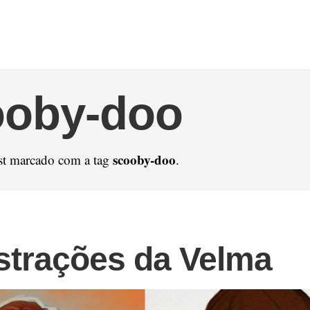
ooby-doo
scooby-doo
st marcado com a tag
.
ustrações da Velma