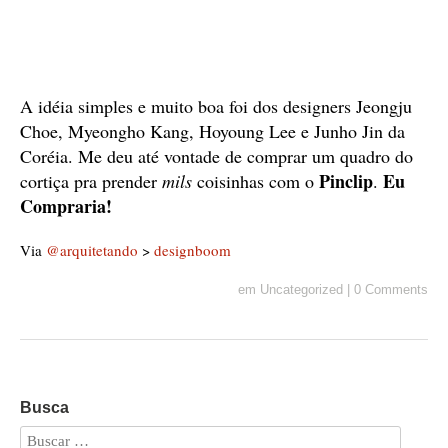
A idéia simples e muito boa foi dos designers Jeongju
Choe, Myeongho Kang, Hoyoung Lee e Junho Jin da
Coréia. Me deu até vontade de comprar um quadro do
Pinclip
Eu
cortiça pra prender
mils
coisinhas com o
.
Compraria!
Via
@arquitetando
>
designboom
em
Uncategorized
|
0 Comments
Busca