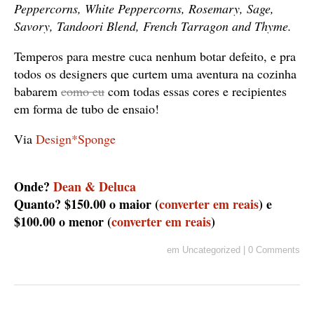
Peppercorns, White Peppercorns, Rosemary, Sage,
Savory, Tandoori Blend, French Tarragon and Thyme.
Temperos para
mestre cuca nenhum botar defeito, e pra
todos os designers que curtem uma aventura na cozinha
babarem
como eu
com todas essas cores e recipientes
em forma de tubo de ensaio!
Via
Design*Sponge
Onde?
Dean & Deluca
Quanto? $150.00 o maior (
converter em reais
) e
$100.00 o menor (
converter em reais
)
em
Uncategorized
|
0 Comments