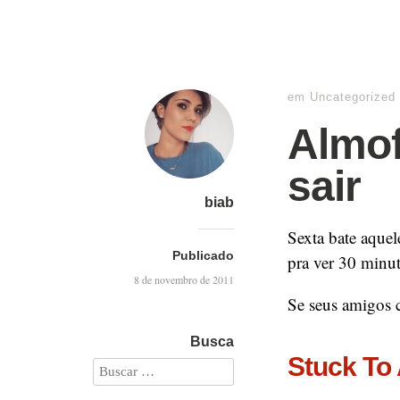
em
Uncategorized
Almof
sair
biab
Sexta bate aquel
Publicado
pra ver 30 minut
8 de novembro de 2011
Se seus amigos 
Busca
Stuck To