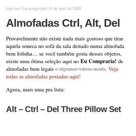
biab
em
Uncategorized
|
8 de abril de 2009
Almofadas Ctrl, Alt, Del
Provavelmente não existe nada mais gostoso que tirar
aquela soneca no sofá da sala deitado numa almofada
bem fofinha… se você também gosta desses objetos,
Eu Compraria!
existe uma ótima seleção aqui no
de
almofadas bem legais
e algumas várias nerds
.
Veja
todas as almofadas postadas aqui!
Agora, mais uma pra lista:
Alt – Ctrl – Del Three Pillow Set