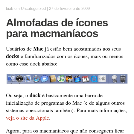
biab
em
Uncategorized
|
27 de fevereiro de 2009
Almofadas de ícones
para macmaníacos
Mac
Usuários de
já estão bem acostumados aos seus
docks
e familiarizados com os ícones, mais ou menos
como esse dock abaixo:
dock
Ou seja, o
é basicamente uma barra de
inicialização de programas do Mac (e de alguns outros
sistemas operacionais também). Para mais informações,
veja o site da Apple
.
Agora, para os macmaníacos que não conseguem ficar