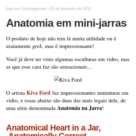
biab
em
Uncategorized
|
15 de fevereiro de 2012
Anatomia em mini-jarras
O produto de hoje não tem lá muita utilidade ou é
exatamente
geek
, mas é impressionante!
Você já deve ter visto algumas esculturas em vidro, mas
as que esse cara faz são sensacionais…
Kiva Ford
O artista
faz impressionantes miniaturas em
vidro, e essas abaixo são duas das mais legais dele, de
Anatomia na Jarra
uma série demoninada
!
Anatomical Heart in a Jar,