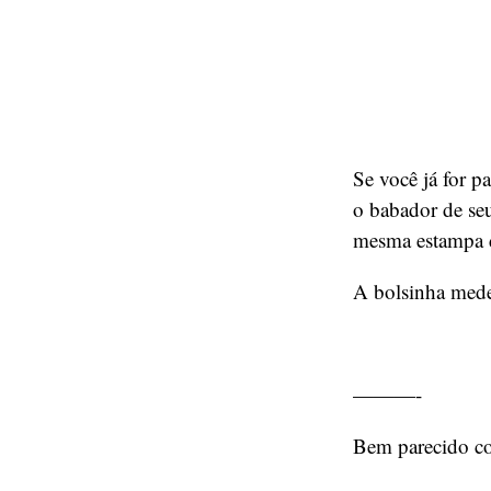
Se você já for p
o babador de se
mesma estampa 
A bolsinha mede
———-
Bem parecido co