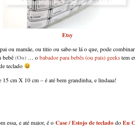
Etsy
apai ou mamãe, ou titio ou sabe-se lá o que, pode combina
(Oo)
u bebê
… o
babador para bebês (ou pais) geeks
tem e
de teclado
 15 cm X 10 cm – é até bem grandinha, e lindaaa!
Case / Estojo de teclado
Eu C
m essa, e até maior, é o
do