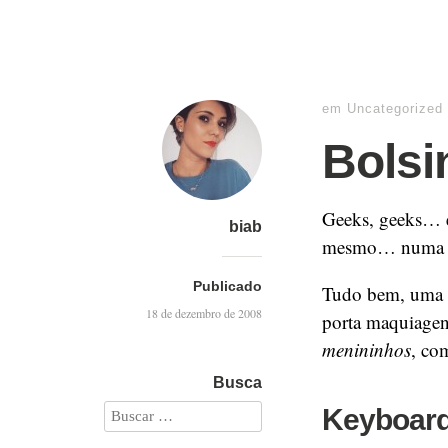
em
Uncategorized
Bolsi
Geeks, geeks… e
biab
mesmo… num
Publicado
Tudo bem, uma b
18 de dezembro de 2008
porta maquiagen
menininhos
, co
Busca
Keyboard