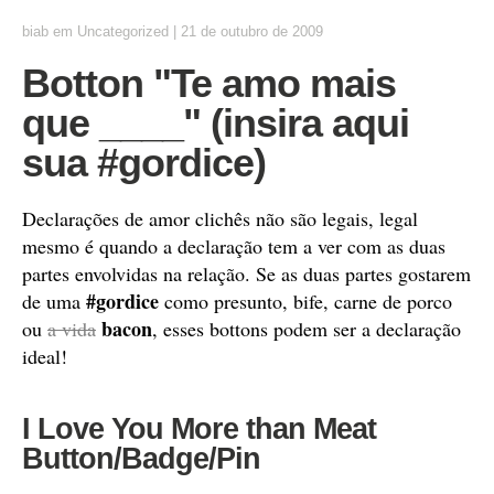
biab
em
Uncategorized
|
21 de outubro de 2009
Botton "Te amo mais
que ____" (insira aqui
sua #gordice)
Declarações de amor clichês não são legais, legal
mesmo é quando a declaração tem a ver com as duas
partes envolvidas na relação. Se as duas partes gostarem
#gordice
de uma
como presunto, bife, carne de porco
bacon
ou
a vida
, esses bottons podem ser a declaração
ideal!
I Love You More than Meat
Button/Badge/Pin