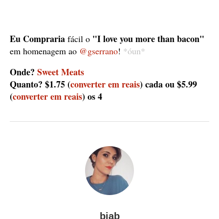
Eu Compraria
"I love you more than bacon"
fácil o
em homenagem ao
@gserrano
!
*óun*
Onde?
Sweet Meats
Quanto? $1.75 (
converter em reais
) cada ou $5.99
(
converter em reais
) os 4
biab