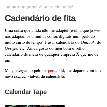
biab
em
Uncategorized
|
22 de dezembro de 2008
Cadendário de fita
Uma coisa que ainda não me adaptei (e olha que já
me
nos adaptamos a muitas coisas digitais num período
muito curto de tempo) é usar calendário do
Outlook
, do
Google
, etc. Ainda gosto do meu bom e velho
X
calendário de mesa de qualquer empresa
que me dê
um.
Mas, navegando pelo
perpetualkid
, me deparei com um
novo
conceito
talvez de calendário:
Calendar Tape