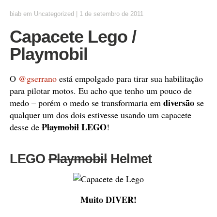
biab
em
Uncategorized
|
1 de setembro de 2011
Capacete Lego /
Playmobil
O
@gserrano
está empolgado para tirar sua habilitação
para pilotar motos. Eu acho que tenho um pouco de
diversão
medo – porém o medo se transformaria em
se
qualquer um dos dois estivesse usando um capacete
Playmobil
LEGO
desse de
!
LEGO
Playmobil
Helmet
Muito DIVER!