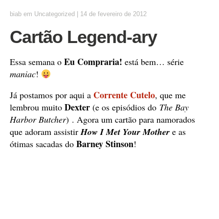
biab
em
Uncategorized
|
14 de fevereiro de 2012
Cartão Legend-ary
Eu Compraria!
Essa semana o
está bem… série
maniac
!
Corrente Cutelo
Já postamos por aqui a
, que me
Dexter
lembrou muito
(e os episódios do
The Bay
Harbor Butcher
) . Agora um cartão para namorados
que adoram assistir
How I Met Your Mother
e as
Barney Stinson
ótimas sacadas do
!