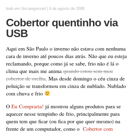
biab
em
Uncategorized
|
4 de agosto de 2008
Cobertor quentinho via
USB
Aqui em São Paulo o inverno não estava com nenhuma
cara de inverno até poucos dias atrás. Não que eu esteja
reclamando, porque como já se sabe, frio não é lá o
clima que mais me anima
quando estou sem meu
cobertor de orelha
. Mas desde domingo o céu cinza de
poluição se transformou em cinza de nublado. Nublado
com chuva e frio
O
Eu Compraria!
já mostrou alguns produtos para se
aquecer nesse tempinho de frio, principalmente para
quem tem que ficar (ou fica por que quer mesmo) na
frente de um computador, como o
Cobertor com