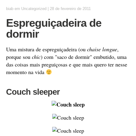
biab
em
Uncategorized
|
28 de fevereiro de 2011
Espreguiçadeira de
dormir
Uma mistura de espreguiçadeira (ou
chaise longue
,
porque sou
chic
) com "saco de dormir" embutido, uma
das coisas mais preguiçosas e que mais quero ter nesse
momento na vida
Couch sleeper