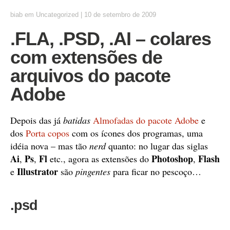
biab
em
Uncategorized
|
10 de setembro de 2009
.FLA, .PSD, .AI – colares
com extensões de
arquivos do pacote
Adobe
Depois das já
batidas
Almofadas do pacote Adobe
e
dos
Porta copos
com os ícones dos programas, uma
idéia nova – mas tão
nerd
quanto: no lugar das siglas
Ai
Ps
Fl
Photoshop
Flash
,
,
etc., agora as extensões do
,
Illustrator
e
são
pingentes
para ficar no pescoço…
.psd