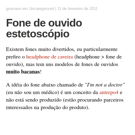
gserrano
em
Uncategorized
|
11 de fevereiro de 2011
Fone de ouvido
estetoscópio
Existem fones muito divertidos, eu particularmente
prefiro o
headphone de caveira
(headphone > fone de
ouvido), mas tem uns modelos de fones de ouvidos
muito bacanas
!
A idéia do fone abaixo chamado de
"I'm not a doctor"
(eu não sou um médico) é um conceito da
antrepo4
e
não está sendo produzido (estão procurando parceiros
interessados na produção do produto).