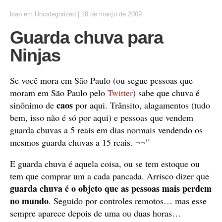
biab
em
Uncategorized
|
18 de março de 2009
Guarda chuva para
Ninjas
Se você mora em São Paulo (ou segue pessoas que
moram em São Paulo pelo
Twitter
) sabe que chuva é
caos
sinônimo de
por aqui. Trânsito, alagamentos (tudo
bem, isso não é só por aqui) e pessoas que vendem
guarda chuvas a 5 reais em dias normais vendendo os
¬¬"
mesmos guarda chuvas a 15 reais.
E guarda chuva é aquela coisa, ou se tem estoque ou
tem que comprar um a cada pancada. Arrisco dizer que
guarda chuva é o objeto que as pessoas mais perdem
no mundo
. Seguido por controles remotos… mas esse
sempre aparece depois de uma ou duas horas…