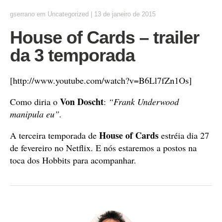
gserrano
em
Uncategorized
|
13 de janeiro de 2015
House of Cards – trailer
da 3 temporada
[http://www.youtube.com/watch?v=B6Ll7fZn1Os]
Von Doscht
Como diria o
:
“Frank Underwood
manipula eu”.
House of Cards
A terceira temporada de
estréia dia 27
de fevereiro no Netflix. E nós estaremos a postos na
toca dos Hobbits para acompanhar.