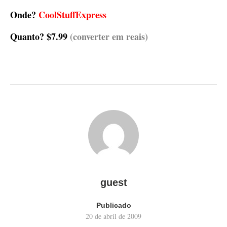
Onde?
CoolStuffExpress
Quanto?
$7.99
(converter em reais)
guest
Publicado
20 de abril de 2009