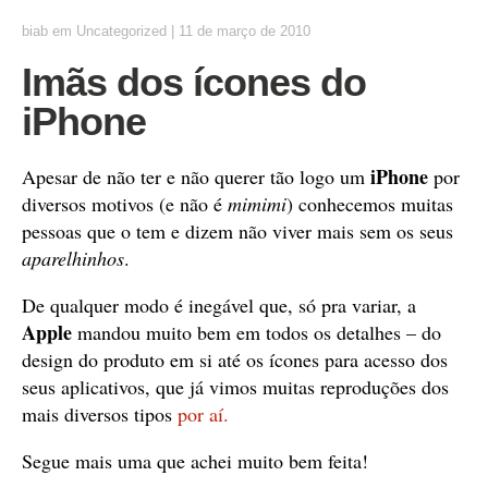
biab
em
Uncategorized
|
11 de março de 2010
Imãs dos ícones do
iPhone
iPhone
Apesar de não ter e não querer tão logo um
por
diversos motivos (e não é
mimimi
) conhecemos muitas
pessoas que o tem e dizem não viver mais sem os seus
aparelhinhos
.
De qualquer modo é inegável que, só pra variar, a
Apple
mandou muito bem em todos os detalhes – do
design do produto em si até os ícones para acesso dos
seus aplicativos, que já vimos muitas reproduções dos
mais diversos tipos
por aí.
Segue mais uma que achei muito bem feita!