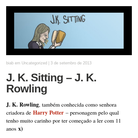
biab
em
Uncategorized
|
3 de setembro de 2013
J. K. Sitting – J. K.
Rowling
J. K. Rowling
, também conhecida como senhora
Harry Potter
criadora de
– personagem pelo qual
tenho muito carinho por ter começado a ler com 11
x)
anos