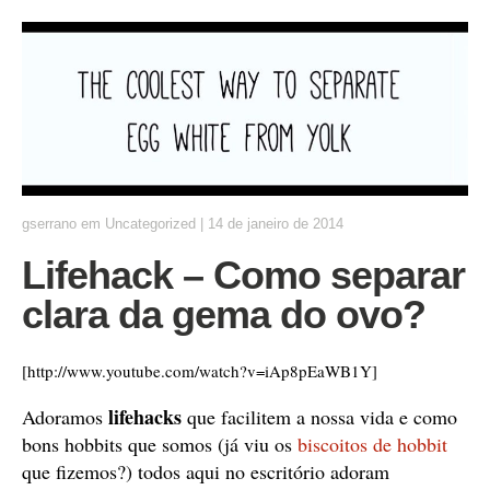
gserrano
em
Uncategorized
|
14 de janeiro de 2014
Lifehack – Como separar
clara da gema do ovo?
[http://www.youtube.com/watch?v=iAp8pEaWB1Y]
lifehacks
Adoramos
que facilitem a nossa vida e como
bons hobbits que somos (já viu os
biscoitos de hobbit
que fizemos?) todos aqui no escritório adoram