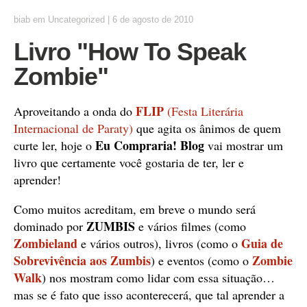
biab
em
Uncategorized
|
6 de agosto de 2010
Livro "How To Speak
Zombie"
FLIP
Aproveitando a onda do
(Festa Literária
Internacional de Paraty)
que agita os ânimos de quem
Eu Compraria! Blog
curte ler, hoje o
vai mostrar um
livro que certamente você gostaria de ter, ler e
aprender!
Como muitos acreditam, em breve o mundo será
ZUMBIS
dominado por
e vários filmes (como
Zombieland
Guia de
e vários outros), livros (como o
Sobrevivência aos Zumbis
Zombie
) e eventos (como o
Walk
) nos mostram como lidar com essa situação…
mas se é fato que isso aconterecerá, que tal aprender a