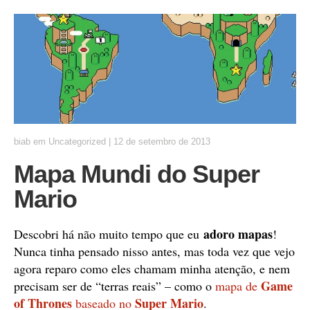
biab
em
Uncategorized
|
12 de setembro de 2013
Mapa Mundi do Super
Mario
adoro mapas
Descobri há não muito tempo que eu
!
Nunca tinha pensado nisso antes, mas toda vez que vejo
agora reparo como eles chamam minha atenção, e nem
Game
precisam ser de “terras reais” – como o
mapa de
of Thrones
Super Mario
baseado no
.