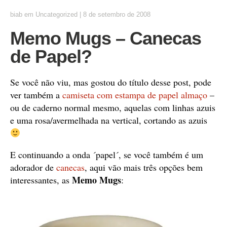
biab
em
Uncategorized
|
8 de setembro de 2008
Memo Mugs – Canecas
de Papel?
Se você não viu, mas gostou do título desse post, pode
ver também a
camiseta com estampa de papel almaço
–
ou de caderno normal mesmo, aquelas com linhas azuis
e uma rosa/avermelhada na vertical, cortando as azuis
E continuando a onda ´papel´, se você também é um
adorador de
canecas
, aqui vão mais três opções bem
Memo Mugs
interessantes, as
: