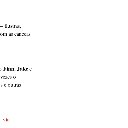
 ilustras,
com as canecas
Finn
Jake
do
,
e
 vezes o
s e outras
 –
via