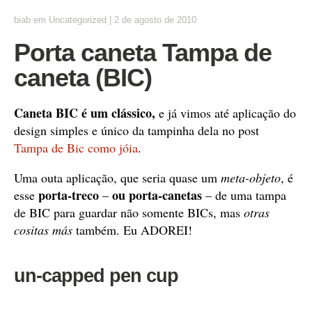
biab
em
Uncategorized
|
2 de agosto de 2010
Porta caneta Tampa de
caneta (BIC)
Caneta BIC é um clássico
,
e já vimos até aplicação do
design simples e único da tampinha dela no post
Tampa de Bic como jóia
.
Uma outa aplicação, que seria quase um
meta-objeto
, é
porta-treco
ou porta-canetas
esse
–
– de uma tampa
de BIC para guardar não somente BICs, mas
otras
cositas más
também. Eu ADOREI!
un-capped pen cup