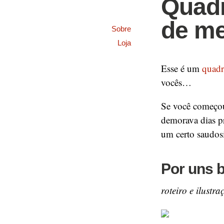
Quadr
de m
Sobre
Loja
Esse é um
quadr
vocês…
Se você começou
demorava dias p
um certo saudosi
Por uns 
roteiro e ilustr