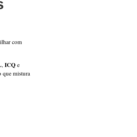
s
tilhar com
L
ICQ
,
e
o que mistura