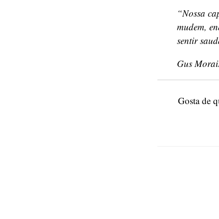
“Nossa cap
mudem, enq
sentir sau
Gus Morai
Gosta de 