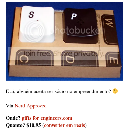
E aí, alguém aceita ser sócio no empreendimento?
Via
Nerd Approved
Onde?
gifts for engineers.com
Quanto? $10,95 (
converter em reais
)