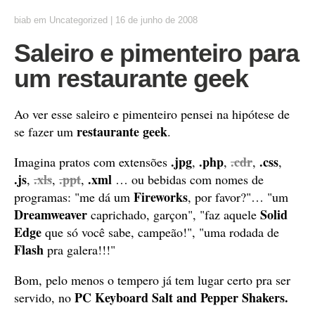
biab
em
Uncategorized
|
16 de junho de 2008
Saleiro e pimenteiro para
um restaurante geek
Ao ver esse saleiro e pimenteiro pensei na hipótese de
restaurante geek
se fazer um
.
.jpg
.php
.cdr
.
css
Imagina pratos com extensões
,
,
,
,
.j
s
.xls
.ppt
.xml
,
,
,
… ou bebidas com nomes de
Fireworks
programas: "me dá um
, por favor?"… "um
Dreamweaver
Solid
caprichado, garçon", "faz aquele
Edge
que só você sabe, campeão!", "uma rodada de
Flash
pra galera!!!"
Bom, pelo menos o tempero já tem lugar certo pra ser
PC Keyboard Salt and Pepper Shakers.
servido, no