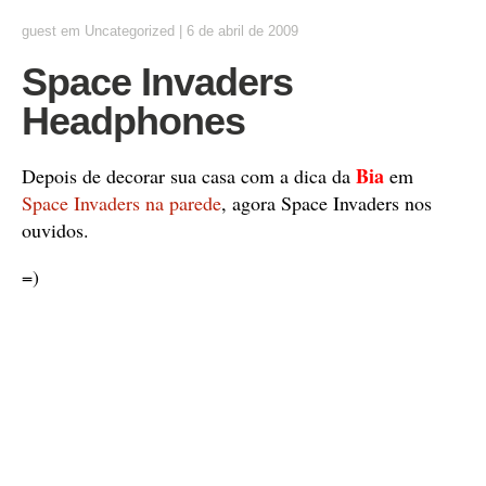
guest
em
Uncategorized
|
6 de abril de 2009
Space Invaders
Headphones
Bia
Depois de decorar sua casa com a dica da
em
Space Invaders na parede
, agora Space Invaders nos
ouvidos.
=)