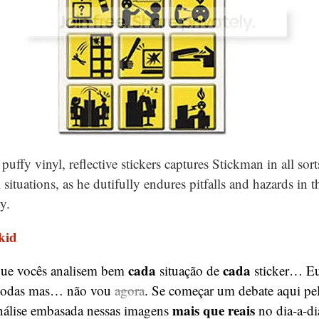
 puffy vinyl, reflective stickers captures Stickman in all so
 situations, as he dutifully endures pitfalls and hazards in 
y.
kid
cada
cada
que vocês analisem bem
situação de
sticker… Eu
 todas mas… não vou
agora
. Se começar um debate aqui pe
mais que reais
nálise embasada nessas imagens
no dia-a-d