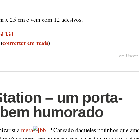
m x 25 cm e vem com 12 adesivos.
al kid
9
(
converter em reais
)
em
Uncate
Station – um porta-
o bem humorado
nizar sua
mesa
? Cansado daqueles potinhos que am
o fim só ocupam espaço na sua mesa e cada vez que tu vai te