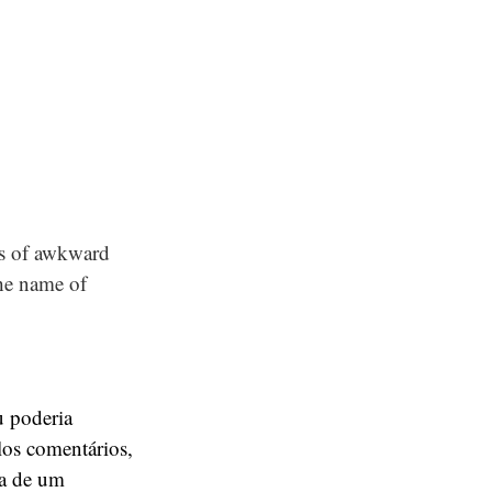
rts of awkward
the name of
 poderia
los comentários,
ia de um