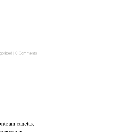
gorized
|
0 Comments
ontoam canetas,
ntar pegar