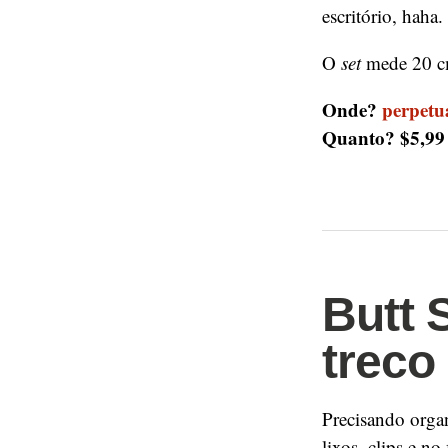
escritório, haha.
O
set
mede 20 c
Onde?
perpetu
Quanto? $5,9
Butt 
trec
Precisando orga
lixos, clips e n