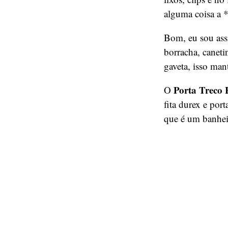
alguma coisa a *
Bom, eu sou assi
borracha, caneti
gaveta, isso man
Porta Treco
O
fita durex e por
que é um banhei