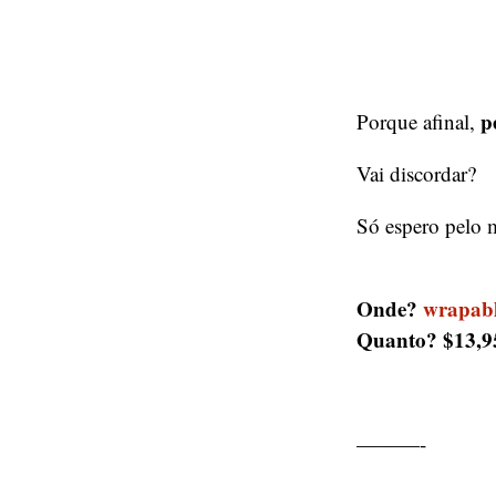
p
Porque afinal,
Vai discordar?
Só espero pelo 
Onde?
wrapabl
Quanto? $13,95
———-