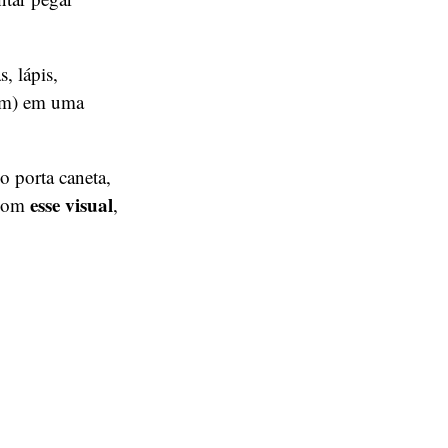
, lápis,
zam) em uma
 porta caneta,
esse visual
 com
,