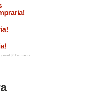
s
mpraria!
a!
gorized
|
0 Comments
ra