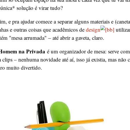
única* solução é virar tudo?
m, e pra ajudar comece a separar alguns materiais e (canetas
nhas e outras coisas que acadêmicos de
design
utili
tém "mesa arrumada" – até abrir a gaveta, claro.
 Homem na Privada
é um organizador de mesa: serve como
ta clips – nenhuma novidade até aí, isso já existia, mas não
ro muito divertido.