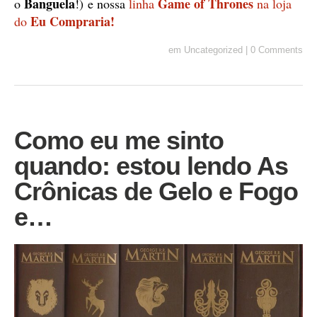
Banguela
Game of Thrones
o
!) e nossa
linha
na loja
Eu Compraria!
do
em
Uncategorized
|
0 Comments
Como eu me sinto
quando: estou lendo As
Crônicas de Gelo e Fogo
e…