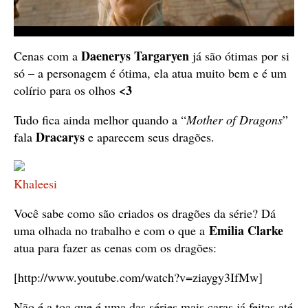
Daenerys Targaryen
Cenas com a
já são ótimas por si
só – a personagem é ótima, ela atua muito bem e é um
<3
colírio para os olhos
Tudo fica ainda melhor quando a “
Mother of Dragons
”
Dracarys
fala
e aparecem seus dragões.
Khaleesi
Você sabe como são criados os dragões da série? Dá
Emilia Clarke
uma olhada no trabalho e com o que a
atua para fazer as cenas com os dragões:
[http://www.youtube.com/watch?v=ziaygy3IfMw]
Não é a toa que é uma das séries mais caras já feitas até