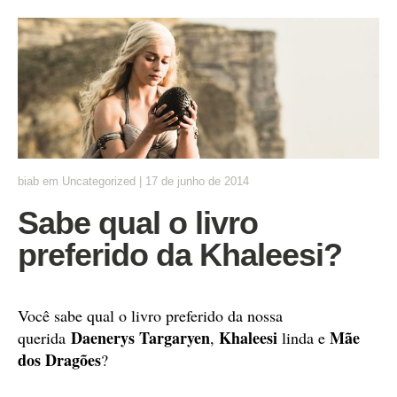
biab
em
Uncategorized
|
17 de junho de 2014
Sabe qual o livro
preferido da Khaleesi?
Você sabe qual o livro preferido da nossa
Daenerys Targaryen
Khaleesi
Mãe
querida
,
linda e
dos Dragões
?