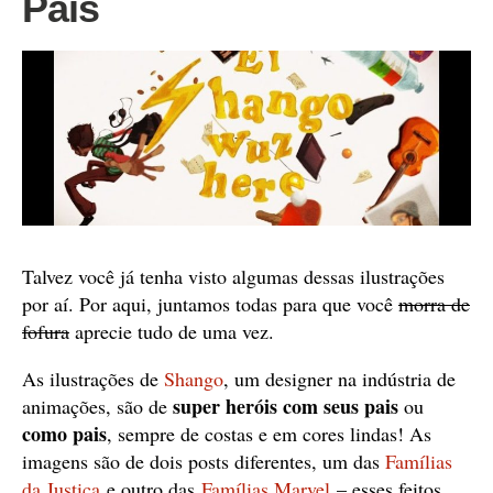
Pais
Talvez você já tenha visto algumas dessas ilustrações
por aí. Por aqui, juntamos todas para que você
morra de
fofura
aprecie tudo de uma vez.
As ilustrações de
Shango
, um designer na indústria de
super heróis com seus pais
animações, são de
ou
como pais
, sempre de costas e em cores lindas! As
imagens são de dois posts diferentes, um das
Famílias
da Justiça
e outro das
Famílias Marvel
– esses feitos