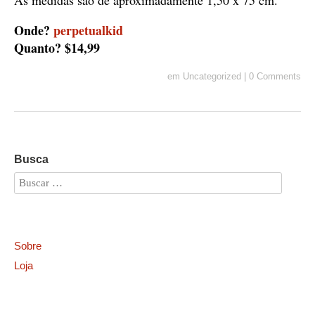
As medidas são de aproximadamente 1,50 x 75 cm.
Onde?
perpetualkid
Quanto? $14,99
em
Uncategorized
|
0 Comments
Busca
Sobre
Loja