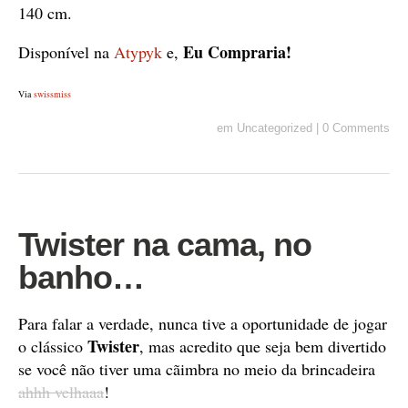
140 cm.
Eu Compraria!
Disponível na
Atypyk
e,
Via
swissmiss
em
Uncategorized
|
0 Comments
Twister na cama, no
banho…
Para falar a verdade, nunca tive a oportunidade de jogar
Twister
o clássico
, mas acredito que seja bem divertido
se você não tiver uma cãimbra no meio da brincadeira
ahhh velhaaa
!