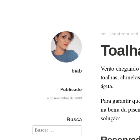
em
Uncategorized
Toalh
Verão chegando 
biab
toalhas, chinelo
água.
Publicado
4 de novembro de 2009
Para garantir qu
na beira da pisc
solução:
Busca
Reserved