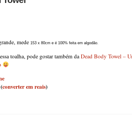
 grande, mede
153 x 80cm e é 100% feita em algodão.
 essa toalha, pode gostar também da
Dead Body Towel –
U
o
ne
(
converter em reais
)